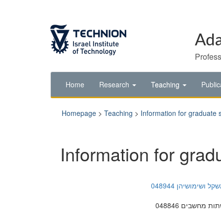
Skip
Skip
to
to
Content
navigation
Ada
Profess
Home
Research
Teaching
Public
Homepage
>
Teaching
>
Information for graduate 
Information for grad
ושימושיהן 048944